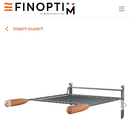
Zum Inhalt springen
Insert-ouvert