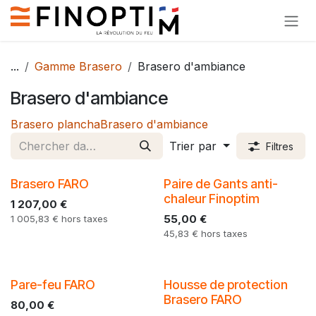
Se rendre au contenu
...
Gamme Brasero
Brasero d'ambiance
Brasero d'ambiance
Brasero plancha
Brasero d'ambiance
Trier par
Filtres
Brasero FARO
Paire de Gants anti-
chaleur Finoptim
1 207,00
€
55,00
€
1 005,83
€
hors taxes
45,83
€
hors taxes
Pare-feu FARO
Housse de protection
Brasero FARO
80,00
€