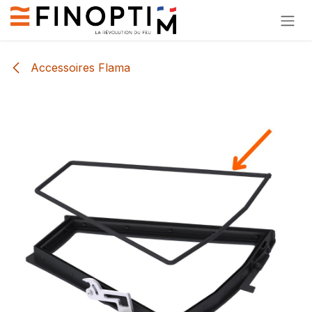
Se rendre au contenu
Accessoires Flama