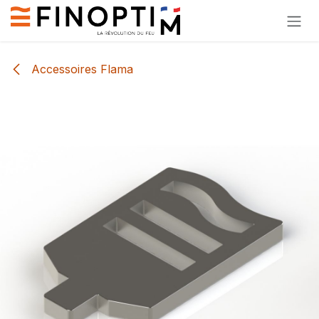
Se rendre au contenu
Accessoires Flama