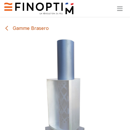
Se rendre au contenu
Gamme Brasero