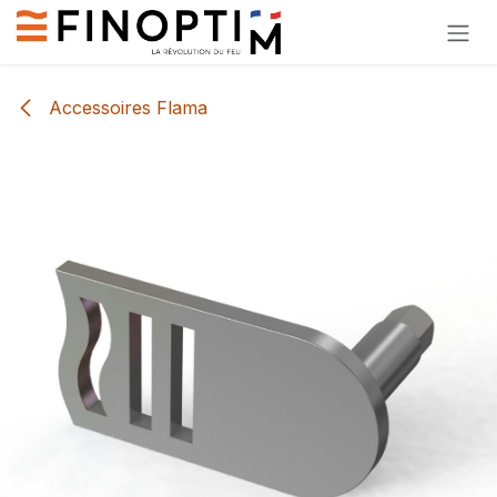
Se rendre au contenu
Accessoires Flama