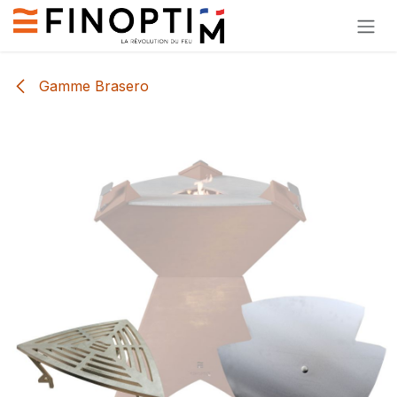
Se rendre au contenu
Gamme Brasero