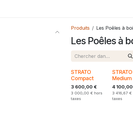
tez-nous
Produits
Les Poêles à bo
Les Poêles à b
STRATO
STRATO
Compact
Medium
3 600,00
€
4 100,00
3 000,00
€
hors
3 416,67
€
taxes
taxes