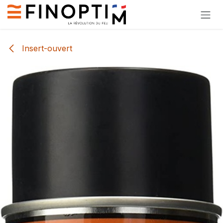
Se rendre au contenu
Insert-ouvert