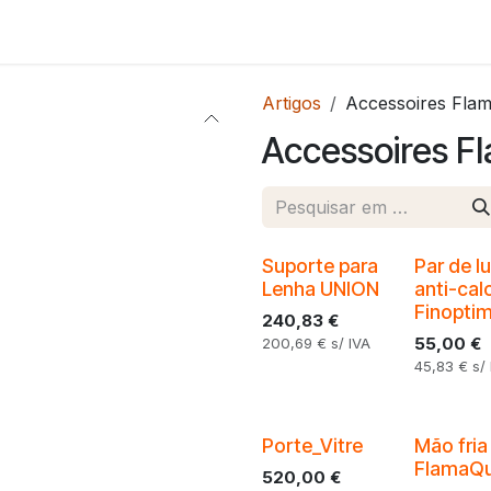
e-nos
Artigos
Accessoires Fla
Accessoires F
Suporte para
Par de l
Lenha UNION
anti-cal
Finopti
240,83
€
55,00
€
200,69
€
s/ IVA
45,83
€
s/
Porte_Vitre
Mão fria
FlamaQu
520,00
€