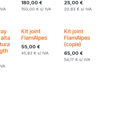
180,00
€
25,00
€
 IVA
150,00
€
s/ IVA
20,83
€
s/ IVA
ray
Kit joint
Kit joint
 alta
FlamAlpes
FlamAlpes
tura
(copie)
55,00
€
gth
65,00
€
45,83
€
s/ IVA
54,17
€
s/ IVA
IVA