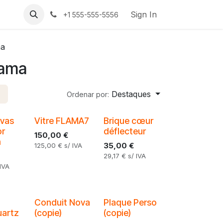
Sign In
+1 555-555-5556
ma
lama
Destaques
Ordenar por:
uvas
Vitre FLAMA7
Brique cœur
or
déflecteur
150,00
€
m
35,00
€
125,00
€
s/ IVA
29,17
€
s/ IVA
 IVA
Conduit Nova
Plaque Perso
artz
(copie)
(copie)