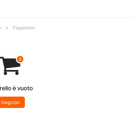
aci
e
Pagamento
rrello è vuoto
Negozio