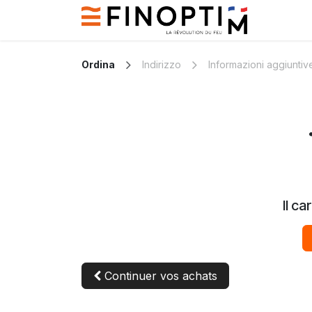
Passa al contenuto
Contatt
Ordina
Indirizzo
Informazioni aggiuntiv
Il ca
Continuer vos achats