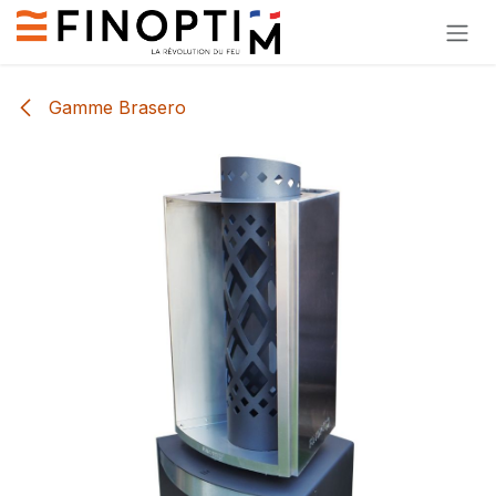
Se rendre au contenu
Gamme Brasero